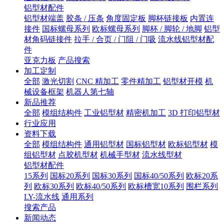
铝型材配件
铝型材端盖
胶条 / 压条
角度固定板
脚杯链接板
内置连
接件
国标螺母系列
欧标螺母系列
脚杯 / 脚轮 / 地脚
铝型
材角码链接件
拉手 / 合页 / 门阻 / 门吸
流水线铝型材配
件
亚克力板
产品搜索
加工定制
全部
激光切割
CNC 精加工
零件精加工
铝型材开模
机
械设备框架
机器人第七轴
新品推荐
全部
模组结构件
工业铝型材
精密机加工
3D 打印铝型材
行业应用
资料下载
全部
模组结构件
通用铝型材
国标铝型材
欧标铝型材
模
组铝型材
点胶机型材
机械手型材
流水线型材
铝型材配件
15系列
国标20系列
国标30系列
国标40/50系列
欧标20系
列
欧标30系列
欧标40/50系列
欧标槽宽10系列
围栏系列
LY-流水线
通用系列
搜索产品
新闻动态