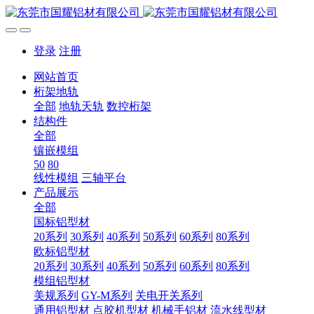
登录
注册
网站首页
桁架地轨
全部
地轨天轨
数控桁架
结构件
全部
镶嵌模组
50
80
线性模组
三轴平台
产品展示
全部
国标铝型材
20系列
30系列
40系列
50系列
60系列
80系列
欧标铝型材
20系列
30系列
40系列
50系列
60系列
80系列
模组铝型材
美规系列
GY-M系列
关电开关系列
通用铝型材
点胶机型材
机械手铝材
流水线型材