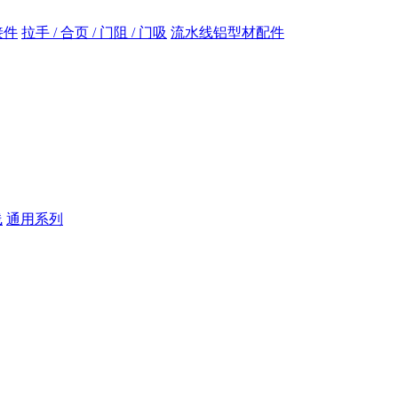
接件
拉手 / 合页 / 门阻 / 门吸
流水线铝型材配件
线
通用系列