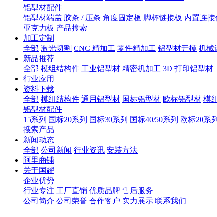
铝型材配件
铝型材端盖
胶条 / 压条
角度固定板
脚杯链接板
内置连接
亚克力板
产品搜索
加工定制
全部
激光切割
CNC 精加工
零件精加工
铝型材开模
机械
新品推荐
全部
模组结构件
工业铝型材
精密机加工
3D 打印铝型材
行业应用
资料下载
全部
模组结构件
通用铝型材
国标铝型材
欧标铝型材
模
铝型材配件
15系列
国标20系列
国标30系列
国标40/50系列
欧标20系
搜索产品
新闻动态
全部
公司新闻
行业资讯
安装方法
阿里商铺
关于国耀
企业优势
行业专注
工厂直销
优质品牌
售后服务
公司简介
公司荣誉
合作客户
实力展示
联系我们