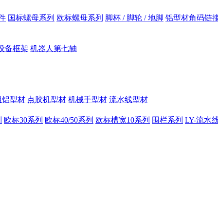
件
国标螺母系列
欧标螺母系列
脚杯 / 脚轮 / 地脚
铝型材角码链
设备框架
机器人第七轴
组铝型材
点胶机型材
机械手型材
流水线型材
列
欧标30系列
欧标40/50系列
欧标槽宽10系列
围栏系列
LY-流水