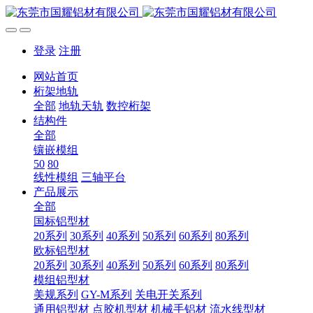
登录
注册
网站首页
桁架地轨
全部
地轨天轨
数控桁架
结构件
全部
镶嵌模组
50
80
线性模组
三轴平台
产品展示
全部
国标铝型材
20系列
30系列
40系列
50系列
60系列
80系列
欧标铝型材
20系列
30系列
40系列
50系列
60系列
80系列
模组铝型材
美规系列
GY-M系列
关电开关系列
通用铝型材
点胶机型材
机械手铝材
流水线型材