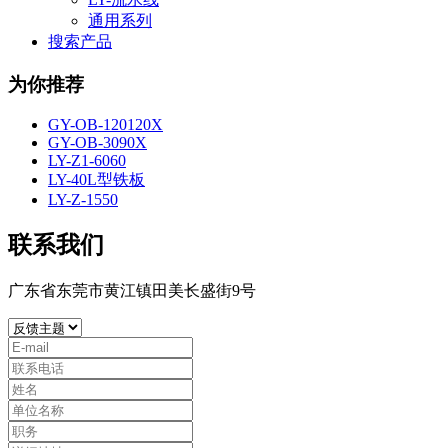
通用系列
搜索产品
为你推荐
GY-OB-120120X
GY-OB-3090X
LY-Z1-6060
LY-40L型铁板
LY-Z-1550
联系我们
广东省东莞市黄江镇田美长盛街9号