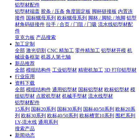
铝型材配件
铝型材端盖
胶条 / 压条
角度固定板
脚杯链接板
内置连
接件
国标螺母系列
欧标螺母系列
脚杯 / 脚轮 / 地脚
铝型
材角码链接件
拉手 / 合页 / 门阻 / 门吸
流水线铝型材配
件
亚克力板
产品搜索
加工定制
全部
激光切割
CNC 精加工
零件精加工
铝型材开模
机
械设备框架
机器人第七轴
新品推荐
全部
模组结构件
工业铝型材
精密机加工
3D 打印铝型材
行业应用
资料下载
全部
模组结构件
通用铝型材
国标铝型材
欧标铝型材
模
组铝型材
点胶机型材
机械手型材
流水线型材
铝型材配件
15系列
国标20系列
国标30系列
国标40/50系列
欧标20系
列
欧标30系列
欧标40/50系列
欧标槽宽10系列
围栏系列
LY-流水线
通用系列
搜索产品
新闻动态