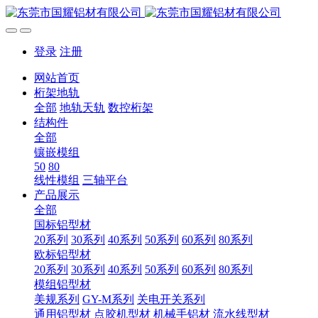
登录
注册
网站首页
桁架地轨
全部
地轨天轨
数控桁架
结构件
全部
镶嵌模组
50
80
线性模组
三轴平台
产品展示
全部
国标铝型材
20系列
30系列
40系列
50系列
60系列
80系列
欧标铝型材
20系列
30系列
40系列
50系列
60系列
80系列
模组铝型材
美规系列
GY-M系列
关电开关系列
通用铝型材
点胶机型材
机械手铝材
流水线型材