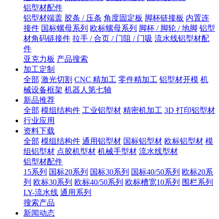
铝型材配件
铝型材端盖
胶条 / 压条
角度固定板
脚杯链接板
内置连
接件
国标螺母系列
欧标螺母系列
脚杯 / 脚轮 / 地脚
铝型
材角码链接件
拉手 / 合页 / 门阻 / 门吸
流水线铝型材配
件
亚克力板
产品搜索
加工定制
全部
激光切割
CNC 精加工
零件精加工
铝型材开模
机
械设备框架
机器人第七轴
新品推荐
全部
模组结构件
工业铝型材
精密机加工
3D 打印铝型材
行业应用
资料下载
全部
模组结构件
通用铝型材
国标铝型材
欧标铝型材
模
组铝型材
点胶机型材
机械手型材
流水线型材
铝型材配件
15系列
国标20系列
国标30系列
国标40/50系列
欧标20系
列
欧标30系列
欧标40/50系列
欧标槽宽10系列
围栏系列
LY-流水线
通用系列
搜索产品
新闻动态