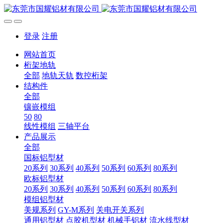
登录
注册
网站首页
桁架地轨
全部
地轨天轨
数控桁架
结构件
全部
镶嵌模组
50
80
线性模组
三轴平台
产品展示
全部
国标铝型材
20系列
30系列
40系列
50系列
60系列
80系列
欧标铝型材
20系列
30系列
40系列
50系列
60系列
80系列
模组铝型材
美规系列
GY-M系列
关电开关系列
通用铝型材
点胶机型材
机械手铝材
流水线型材