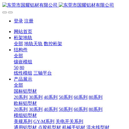
登录
注册
网站首页
桁架地轨
全部
地轨天轨
数控桁架
结构件
全部
镶嵌模组
50
80
线性模组
三轴平台
产品展示
全部
国标铝型材
20系列
30系列
40系列
50系列
60系列
80系列
欧标铝型材
20系列
30系列
40系列
50系列
60系列
80系列
模组铝型材
美规系列
GY-M系列
关电开关系列
通用铝型材
点胶机型材
机械手铝材
流水线型材