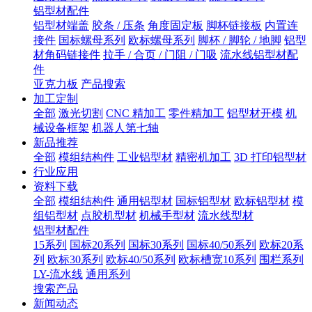
铝型材配件
铝型材端盖
胶条 / 压条
角度固定板
脚杯链接板
内置连
接件
国标螺母系列
欧标螺母系列
脚杯 / 脚轮 / 地脚
铝型
材角码链接件
拉手 / 合页 / 门阻 / 门吸
流水线铝型材配
件
亚克力板
产品搜索
加工定制
全部
激光切割
CNC 精加工
零件精加工
铝型材开模
机
械设备框架
机器人第七轴
新品推荐
全部
模组结构件
工业铝型材
精密机加工
3D 打印铝型材
行业应用
资料下载
全部
模组结构件
通用铝型材
国标铝型材
欧标铝型材
模
组铝型材
点胶机型材
机械手型材
流水线型材
铝型材配件
15系列
国标20系列
国标30系列
国标40/50系列
欧标20系
列
欧标30系列
欧标40/50系列
欧标槽宽10系列
围栏系列
LY-流水线
通用系列
搜索产品
新闻动态