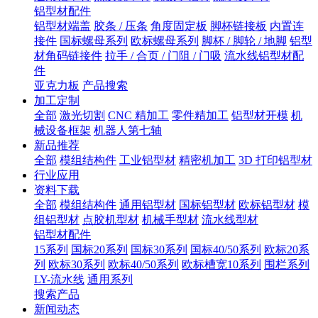
铝型材配件
铝型材端盖
胶条 / 压条
角度固定板
脚杯链接板
内置连
接件
国标螺母系列
欧标螺母系列
脚杯 / 脚轮 / 地脚
铝型
材角码链接件
拉手 / 合页 / 门阻 / 门吸
流水线铝型材配
件
亚克力板
产品搜索
加工定制
全部
激光切割
CNC 精加工
零件精加工
铝型材开模
机
械设备框架
机器人第七轴
新品推荐
全部
模组结构件
工业铝型材
精密机加工
3D 打印铝型材
行业应用
资料下载
全部
模组结构件
通用铝型材
国标铝型材
欧标铝型材
模
组铝型材
点胶机型材
机械手型材
流水线型材
铝型材配件
15系列
国标20系列
国标30系列
国标40/50系列
欧标20系
列
欧标30系列
欧标40/50系列
欧标槽宽10系列
围栏系列
LY-流水线
通用系列
搜索产品
新闻动态