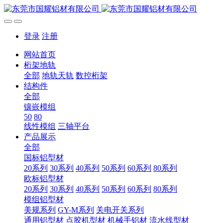
登录
注册
网站首页
桁架地轨
全部
地轨天轨
数控桁架
结构件
全部
镶嵌模组
50
80
线性模组
三轴平台
产品展示
全部
国标铝型材
20系列
30系列
40系列
50系列
60系列
80系列
欧标铝型材
20系列
30系列
40系列
50系列
60系列
80系列
模组铝型材
美规系列
GY-M系列
关电开关系列
通用铝型材
点胶机型材
机械手铝材
流水线型材