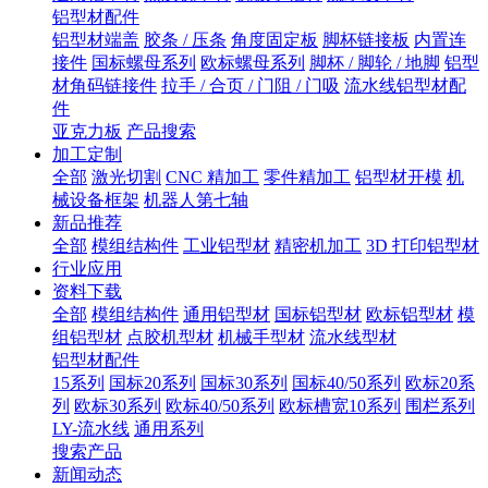
铝型材配件
铝型材端盖
胶条 / 压条
角度固定板
脚杯链接板
内置连
接件
国标螺母系列
欧标螺母系列
脚杯 / 脚轮 / 地脚
铝型
材角码链接件
拉手 / 合页 / 门阻 / 门吸
流水线铝型材配
件
亚克力板
产品搜索
加工定制
全部
激光切割
CNC 精加工
零件精加工
铝型材开模
机
械设备框架
机器人第七轴
新品推荐
全部
模组结构件
工业铝型材
精密机加工
3D 打印铝型材
行业应用
资料下载
全部
模组结构件
通用铝型材
国标铝型材
欧标铝型材
模
组铝型材
点胶机型材
机械手型材
流水线型材
铝型材配件
15系列
国标20系列
国标30系列
国标40/50系列
欧标20系
列
欧标30系列
欧标40/50系列
欧标槽宽10系列
围栏系列
LY-流水线
通用系列
搜索产品
新闻动态