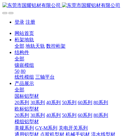
登录
注册
网站首页
桁架地轨
全部
地轨天轨
数控桁架
结构件
全部
镶嵌模组
50
80
线性模组
三轴平台
产品展示
全部
国标铝型材
20系列
30系列
40系列
50系列
60系列
80系列
欧标铝型材
20系列
30系列
40系列
50系列
60系列
80系列
模组铝型材
美规系列
GY-M系列
关电开关系列
通用铝型材
点胶机型材
机械手铝材
流水线型材