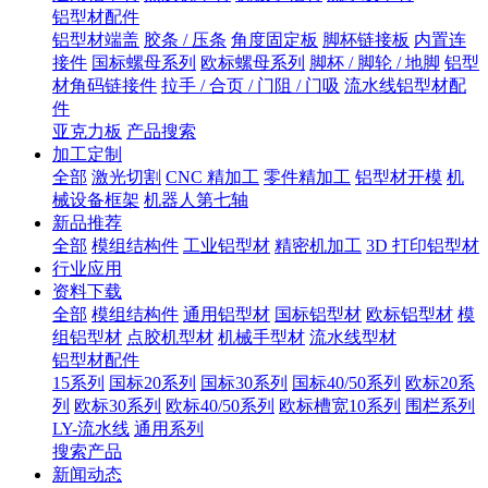
铝型材配件
铝型材端盖
胶条 / 压条
角度固定板
脚杯链接板
内置连
接件
国标螺母系列
欧标螺母系列
脚杯 / 脚轮 / 地脚
铝型
材角码链接件
拉手 / 合页 / 门阻 / 门吸
流水线铝型材配
件
亚克力板
产品搜索
加工定制
全部
激光切割
CNC 精加工
零件精加工
铝型材开模
机
械设备框架
机器人第七轴
新品推荐
全部
模组结构件
工业铝型材
精密机加工
3D 打印铝型材
行业应用
资料下载
全部
模组结构件
通用铝型材
国标铝型材
欧标铝型材
模
组铝型材
点胶机型材
机械手型材
流水线型材
铝型材配件
15系列
国标20系列
国标30系列
国标40/50系列
欧标20系
列
欧标30系列
欧标40/50系列
欧标槽宽10系列
围栏系列
LY-流水线
通用系列
搜索产品
新闻动态