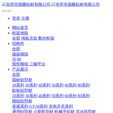
登录
注册
网站首页
桁架地轨
全部
地轨天轨
数控桁架
结构件
全部
镶嵌模组
50
80
线性模组
三轴平台
产品展示
全部
国标铝型材
20系列
30系列
40系列
50系列
60系列
80系列
欧标铝型材
20系列
30系列
40系列
50系列
60系列
80系列
模组铝型材
美规系列
GY-M系列
关电开关系列
通用铝型材
点胶机型材
机械手铝材
流水线型材