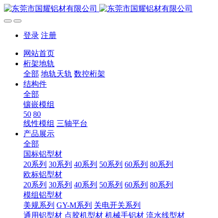
登录
注册
网站首页
桁架地轨
全部
地轨天轨
数控桁架
结构件
全部
镶嵌模组
50
80
线性模组
三轴平台
产品展示
全部
国标铝型材
20系列
30系列
40系列
50系列
60系列
80系列
欧标铝型材
20系列
30系列
40系列
50系列
60系列
80系列
模组铝型材
美规系列
GY-M系列
关电开关系列
通用铝型材
点胶机型材
机械手铝材
流水线型材