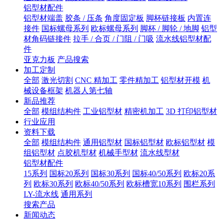
铝型材配件
铝型材端盖
胶条 / 压条
角度固定板
脚杯链接板
内置连
接件
国标螺母系列
欧标螺母系列
脚杯 / 脚轮 / 地脚
铝型
材角码链接件
拉手 / 合页 / 门阻 / 门吸
流水线铝型材配
件
亚克力板
产品搜索
加工定制
全部
激光切割
CNC 精加工
零件精加工
铝型材开模
机
械设备框架
机器人第七轴
新品推荐
全部
模组结构件
工业铝型材
精密机加工
3D 打印铝型材
行业应用
资料下载
全部
模组结构件
通用铝型材
国标铝型材
欧标铝型材
模
组铝型材
点胶机型材
机械手型材
流水线型材
铝型材配件
15系列
国标20系列
国标30系列
国标40/50系列
欧标20系
列
欧标30系列
欧标40/50系列
欧标槽宽10系列
围栏系列
LY-流水线
通用系列
搜索产品
新闻动态