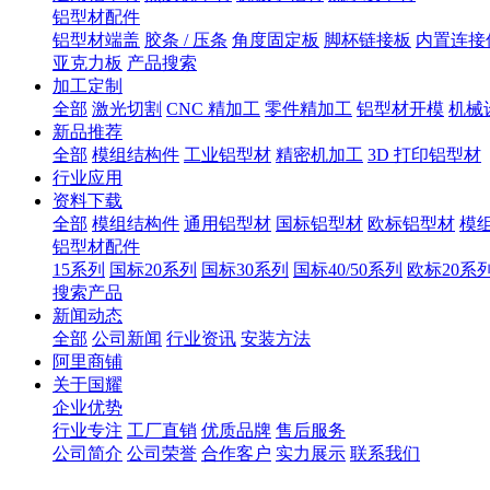
铝型材配件
铝型材端盖
胶条 / 压条
角度固定板
脚杯链接板
内置连接
亚克力板
产品搜索
加工定制
全部
激光切割
CNC 精加工
零件精加工
铝型材开模
机械
新品推荐
全部
模组结构件
工业铝型材
精密机加工
3D 打印铝型材
行业应用
资料下载
全部
模组结构件
通用铝型材
国标铝型材
欧标铝型材
模
铝型材配件
15系列
国标20系列
国标30系列
国标40/50系列
欧标20系
搜索产品
新闻动态
全部
公司新闻
行业资讯
安装方法
阿里商铺
关于国耀
企业优势
行业专注
工厂直销
优质品牌
售后服务
公司简介
公司荣誉
合作客户
实力展示
联系我们