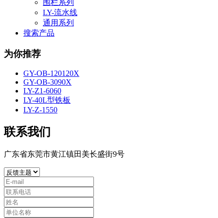
围栏系列
LY-流水线
通用系列
搜索产品
为你推荐
GY-OB-120120X
GY-OB-3090X
LY-Z1-6060
LY-40L型铁板
LY-Z-1550
联系我们
广东省东莞市黄江镇田美长盛街9号