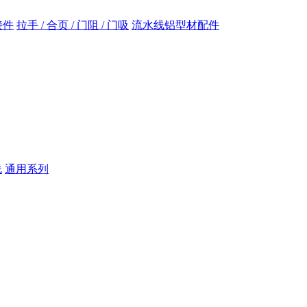
接件
拉手 / 合页 / 门阻 / 门吸
流水线铝型材配件
线
通用系列