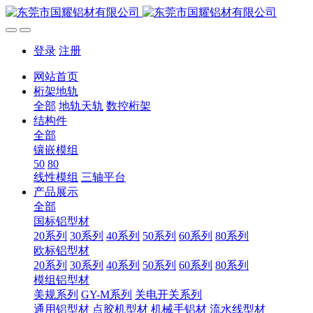
登录
注册
网站首页
桁架地轨
全部
地轨天轨
数控桁架
结构件
全部
镶嵌模组
50
80
线性模组
三轴平台
产品展示
全部
国标铝型材
20系列
30系列
40系列
50系列
60系列
80系列
欧标铝型材
20系列
30系列
40系列
50系列
60系列
80系列
模组铝型材
美规系列
GY-M系列
关电开关系列
通用铝型材
点胶机型材
机械手铝材
流水线型材