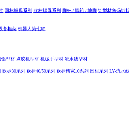
件
国标螺母系列
欧标螺母系列
脚杯 / 脚轮 / 地脚
铝型材角码链
设备框架
机器人第七轴
组铝型材
点胶机型材
机械手型材
流水线型材
列
欧标30系列
欧标40/50系列
欧标槽宽10系列
围栏系列
LY-流水