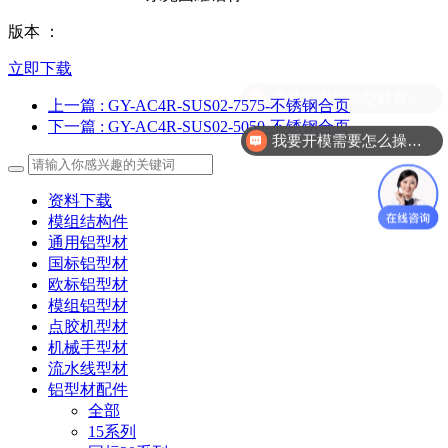
版本 ：
立即下载
柔性流水线铝型材有哪几款？
上一篇
: GY-AC4R-SUS02-7575-不锈钢合页
下一篇
: GY-AC4R-SUS02-5050-不锈钢合页
我要开模需要怎么操作？
资料下载
模组结构件
通用铝型材
国标铝型材
欧标铝型材
模组铝型材
点胶机型材
机械手型材
流水线型材
铝型材配件
全部
15系列