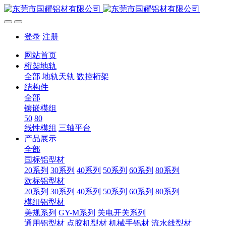
登录
注册
网站首页
桁架地轨
全部
地轨天轨
数控桁架
结构件
全部
镶嵌模组
50
80
线性模组
三轴平台
产品展示
全部
国标铝型材
20系列
30系列
40系列
50系列
60系列
80系列
欧标铝型材
20系列
30系列
40系列
50系列
60系列
80系列
模组铝型材
美规系列
GY-M系列
关电开关系列
通用铝型材
点胶机型材
机械手铝材
流水线型材