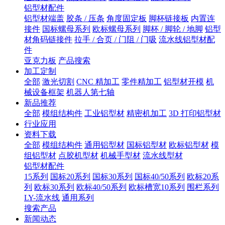
铝型材配件
铝型材端盖
胶条 / 压条
角度固定板
脚杯链接板
内置连
接件
国标螺母系列
欧标螺母系列
脚杯 / 脚轮 / 地脚
铝型
材角码链接件
拉手 / 合页 / 门阻 / 门吸
流水线铝型材配
件
亚克力板
产品搜索
加工定制
全部
激光切割
CNC 精加工
零件精加工
铝型材开模
机
械设备框架
机器人第七轴
新品推荐
全部
模组结构件
工业铝型材
精密机加工
3D 打印铝型材
行业应用
资料下载
全部
模组结构件
通用铝型材
国标铝型材
欧标铝型材
模
组铝型材
点胶机型材
机械手型材
流水线型材
铝型材配件
15系列
国标20系列
国标30系列
国标40/50系列
欧标20系
列
欧标30系列
欧标40/50系列
欧标槽宽10系列
围栏系列
LY-流水线
通用系列
搜索产品
新闻动态