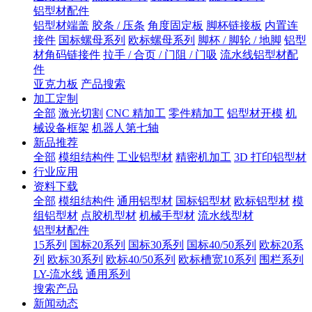
铝型材配件
铝型材端盖
胶条 / 压条
角度固定板
脚杯链接板
内置连
接件
国标螺母系列
欧标螺母系列
脚杯 / 脚轮 / 地脚
铝型
材角码链接件
拉手 / 合页 / 门阻 / 门吸
流水线铝型材配
件
亚克力板
产品搜索
加工定制
全部
激光切割
CNC 精加工
零件精加工
铝型材开模
机
械设备框架
机器人第七轴
新品推荐
全部
模组结构件
工业铝型材
精密机加工
3D 打印铝型材
行业应用
资料下载
全部
模组结构件
通用铝型材
国标铝型材
欧标铝型材
模
组铝型材
点胶机型材
机械手型材
流水线型材
铝型材配件
15系列
国标20系列
国标30系列
国标40/50系列
欧标20系
列
欧标30系列
欧标40/50系列
欧标槽宽10系列
围栏系列
LY-流水线
通用系列
搜索产品
新闻动态