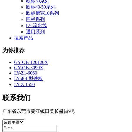
欧标30系列
欧标40/50系列
欧标槽宽10系列
围栏系列
LY-流水线
通用系列
搜索产品
为你推荐
GY-OB-120120X
GY-OB-3090X
LY-Z1-6060
LY-40L型铁板
LY-Z-1550
联系我们
广东省东莞市黄江镇田美长盛街9号