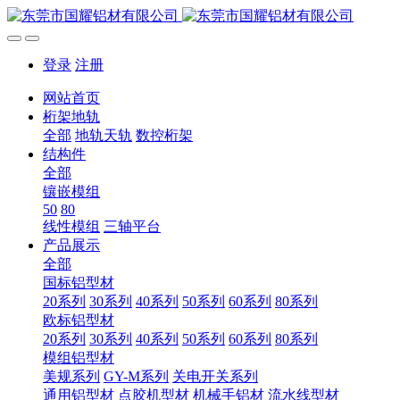
登录
注册
网站首页
桁架地轨
全部
地轨天轨
数控桁架
结构件
全部
镶嵌模组
50
80
线性模组
三轴平台
产品展示
全部
国标铝型材
20系列
30系列
40系列
50系列
60系列
80系列
欧标铝型材
20系列
30系列
40系列
50系列
60系列
80系列
模组铝型材
美规系列
GY-M系列
关电开关系列
通用铝型材
点胶机型材
机械手铝材
流水线型材