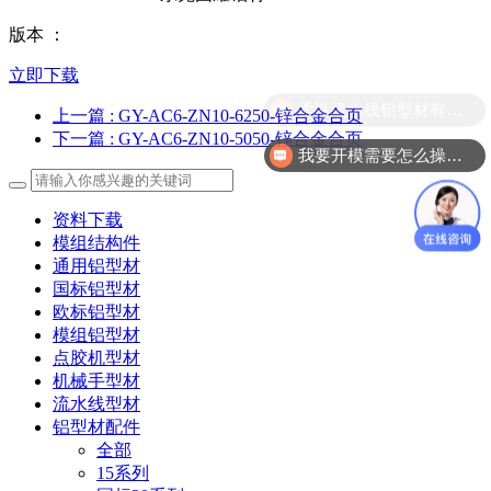
版本 ：
立即下载
柔性流水线铝型材有哪几款？
上一篇
: GY-AC6-ZN10-6250-锌合金合页
下一篇
: GY-AC6-ZN10-5050-锌合金合页
我要开模需要怎么操作？
资料下载
模组结构件
通用铝型材
国标铝型材
欧标铝型材
模组铝型材
点胶机型材
机械手型材
流水线型材
铝型材配件
全部
15系列