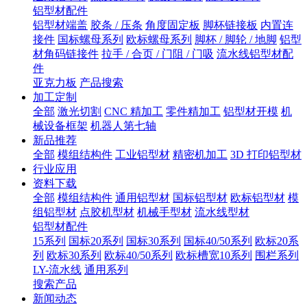
铝型材配件
铝型材端盖
胶条 / 压条
角度固定板
脚杯链接板
内置连
接件
国标螺母系列
欧标螺母系列
脚杯 / 脚轮 / 地脚
铝型
材角码链接件
拉手 / 合页 / 门阻 / 门吸
流水线铝型材配
件
亚克力板
产品搜索
加工定制
全部
激光切割
CNC 精加工
零件精加工
铝型材开模
机
械设备框架
机器人第七轴
新品推荐
全部
模组结构件
工业铝型材
精密机加工
3D 打印铝型材
行业应用
资料下载
全部
模组结构件
通用铝型材
国标铝型材
欧标铝型材
模
组铝型材
点胶机型材
机械手型材
流水线型材
铝型材配件
15系列
国标20系列
国标30系列
国标40/50系列
欧标20系
列
欧标30系列
欧标40/50系列
欧标槽宽10系列
围栏系列
LY-流水线
通用系列
搜索产品
新闻动态