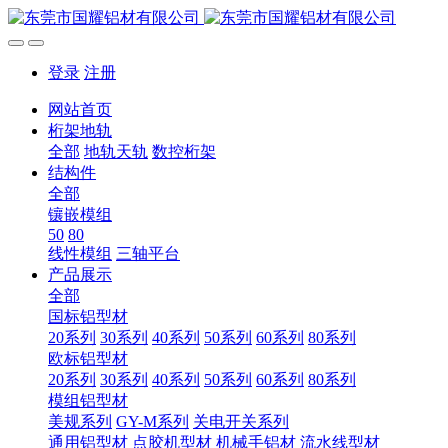
登录
注册
网站首页
桁架地轨
全部
地轨天轨
数控桁架
结构件
全部
镶嵌模组
50
80
线性模组
三轴平台
产品展示
全部
国标铝型材
20系列
30系列
40系列
50系列
60系列
80系列
欧标铝型材
20系列
30系列
40系列
50系列
60系列
80系列
模组铝型材
美规系列
GY-M系列
关电开关系列
通用铝型材
点胶机型材
机械手铝材
流水线型材