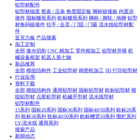
铝型材配件
铝型材端盖
胶条 / 压条
角度固定板
脚杯链接板
内置连
接件
国标螺母系列
欧标螺母系列
脚杯 / 脚轮 / 地脚
铝型
材角码链接件
拉手 / 合页 / 门阻 / 门吸
流水线铝型材配
件
亚克力板
产品搜索
加工定制
全部
激光切割
CNC 精加工
零件精加工
铝型材开模
机
械设备框架
机器人第七轴
新品推荐
全部
模组结构件
工业铝型材
精密机加工
3D 打印铝型材
行业应用
资料下载
全部
模组结构件
通用铝型材
国标铝型材
欧标铝型材
模
组铝型材
点胶机型材
机械手型材
流水线型材
铝型材配件
15系列
国标20系列
国标30系列
国标40/50系列
欧标20系
列
欧标30系列
欧标40/50系列
欧标槽宽10系列
围栏系列
LY-流水线
通用系列
搜索产品
新闻动态