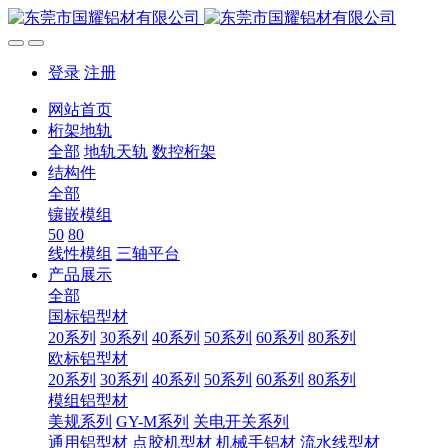
登录
注册
网站首页
桁架地轨
全部
地轨天轨
数控桁架
结构件
全部
镶嵌模组
50
80
线性模组
三轴平台
产品展示
全部
国标铝型材
20系列
30系列
40系列
50系列
60系列
80系列
欧标铝型材
20系列
30系列
40系列
50系列
60系列
80系列
模组铝型材
美规系列
GY-M系列
关电开关系列
通用铝型材
点胶机型材
机械手铝材
流水线型材