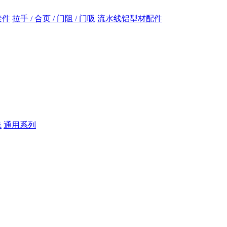
接件
拉手 / 合页 / 门阻 / 门吸
流水线铝型材配件
线
通用系列