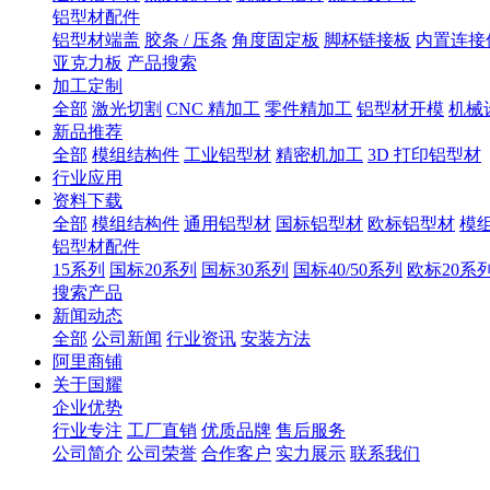
铝型材配件
铝型材端盖
胶条 / 压条
角度固定板
脚杯链接板
内置连接
亚克力板
产品搜索
加工定制
全部
激光切割
CNC 精加工
零件精加工
铝型材开模
机械
新品推荐
全部
模组结构件
工业铝型材
精密机加工
3D 打印铝型材
行业应用
资料下载
全部
模组结构件
通用铝型材
国标铝型材
欧标铝型材
模
铝型材配件
15系列
国标20系列
国标30系列
国标40/50系列
欧标20系
搜索产品
新闻动态
全部
公司新闻
行业资讯
安装方法
阿里商铺
关于国耀
企业优势
行业专注
工厂直销
优质品牌
售后服务
公司简介
公司荣誉
合作客户
实力展示
联系我们