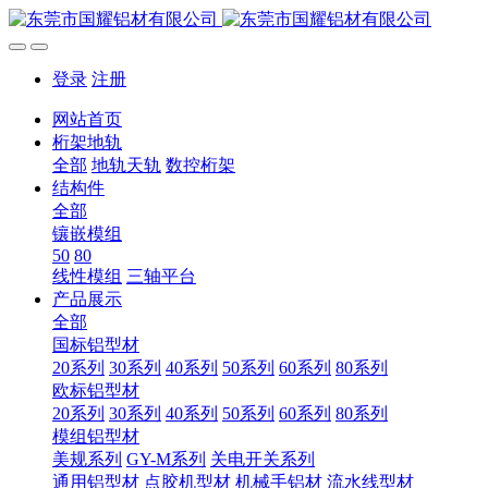
登录
注册
网站首页
桁架地轨
全部
地轨天轨
数控桁架
结构件
全部
镶嵌模组
50
80
线性模组
三轴平台
产品展示
全部
国标铝型材
20系列
30系列
40系列
50系列
60系列
80系列
欧标铝型材
20系列
30系列
40系列
50系列
60系列
80系列
模组铝型材
美规系列
GY-M系列
关电开关系列
通用铝型材
点胶机型材
机械手铝材
流水线型材