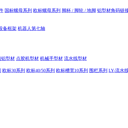
件
国标螺母系列
欧标螺母系列
脚杯 / 脚轮 / 地脚
铝型材角码链
设备框架
机器人第七轴
组铝型材
点胶机型材
机械手型材
流水线型材
列
欧标30系列
欧标40/50系列
欧标槽宽10系列
围栏系列
LY-流水