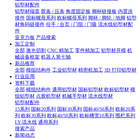
铝型材配件
铝型材端盖
胶条 / 压条
角度固定板
脚杯链接板
内置连
接件
国标螺母系列
欧标螺母系列
脚杯 / 脚轮 / 地脚
铝型
材角码链接件
拉手 / 合页 / 门阻 / 门吸
流水线铝型材配
件
亚克力板
产品搜索
加工定制
全部
激光切割
CNC 精加工
零件精加工
铝型材开模
机
械设备框架
机器人第七轴
新品推荐
全部
模组结构件
工业铝型材
精密机加工
3D 打印铝型材
行业应用
资料下载
全部
模组结构件
通用铝型材
国标铝型材
欧标铝型材
模
组铝型材
点胶机型材
机械手型材
流水线型材
铝型材配件
15系列
国标20系列
国标30系列
国标40/50系列
欧标20系
列
欧标30系列
欧标40/50系列
欧标槽宽10系列
围栏系列
LY-流水线
通用系列
搜索产品
新闻动态