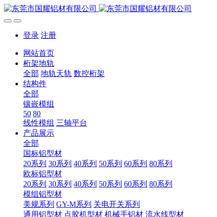
登录
注册
网站首页
桁架地轨
全部
地轨天轨
数控桁架
结构件
全部
镶嵌模组
50
80
线性模组
三轴平台
产品展示
全部
国标铝型材
20系列
30系列
40系列
50系列
60系列
80系列
欧标铝型材
20系列
30系列
40系列
50系列
60系列
80系列
模组铝型材
美规系列
GY-M系列
关电开关系列
通用铝型材
点胶机型材
机械手铝材
流水线型材