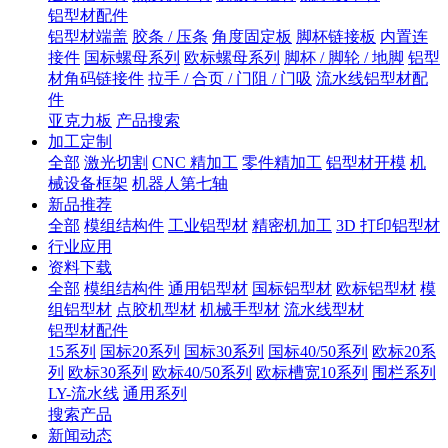
铝型材配件
铝型材端盖
胶条 / 压条
角度固定板
脚杯链接板
内置连
接件
国标螺母系列
欧标螺母系列
脚杯 / 脚轮 / 地脚
铝型
材角码链接件
拉手 / 合页 / 门阻 / 门吸
流水线铝型材配
件
亚克力板
产品搜索
加工定制
全部
激光切割
CNC 精加工
零件精加工
铝型材开模
机
械设备框架
机器人第七轴
新品推荐
全部
模组结构件
工业铝型材
精密机加工
3D 打印铝型材
行业应用
资料下载
全部
模组结构件
通用铝型材
国标铝型材
欧标铝型材
模
组铝型材
点胶机型材
机械手型材
流水线型材
铝型材配件
15系列
国标20系列
国标30系列
国标40/50系列
欧标20系
列
欧标30系列
欧标40/50系列
欧标槽宽10系列
围栏系列
LY-流水线
通用系列
搜索产品
新闻动态