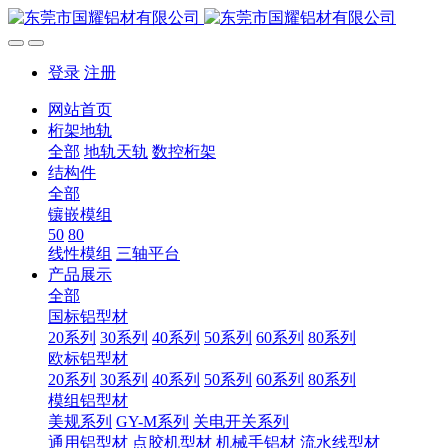
登录
注册
网站首页
桁架地轨
全部
地轨天轨
数控桁架
结构件
全部
镶嵌模组
50
80
线性模组
三轴平台
产品展示
全部
国标铝型材
20系列
30系列
40系列
50系列
60系列
80系列
欧标铝型材
20系列
30系列
40系列
50系列
60系列
80系列
模组铝型材
美规系列
GY-M系列
关电开关系列
通用铝型材
点胶机型材
机械手铝材
流水线型材